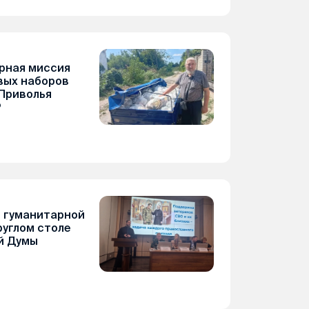
рная миссия
вых наборов
Приволья
Р
 гуманитарной
руглом столе
й Думы