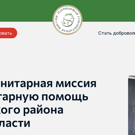
Стать добровол
овать
нитарная миссия
итарную помощь
ого района
ласти