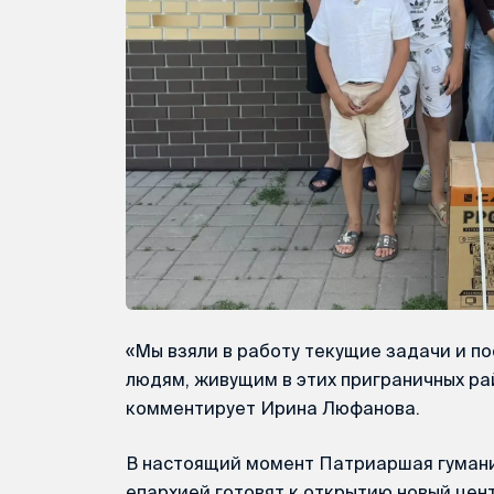
«Мы взяли в работу текущие задачи и п
людям, живущим в этих приграничных ра
комментирует Ирина Люфанова.
В настоящий момент Патриаршая гумани
епархией готовят к открытию новый це