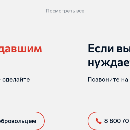
Посмотреть все
адавшим
Если в
нуждае
 сделайте
Позвоните на
обровольцем
8 800 70