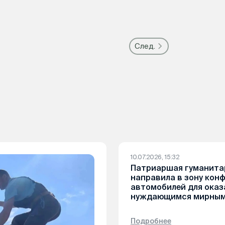
След.
10.07.2026, 15:32
Патриаршая гуманита
направила в зону кон
автомобилей для ока
нуждающимся мирным
Подробнее