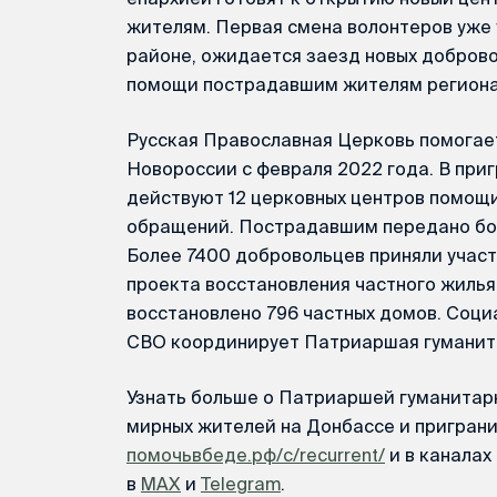
жителям. Первая смена волонтеров уже
районе, ожидается заезд новых добров
помощи пострадавшим жителям региона
Русская Православная Церковь помогае
Новороссии с февраля 2022 года. В при
действуют 12 церковных центров помощи
обращений. Пострадавшим передано бол
Более 7400 добровольцев приняли учас
проекта восстановления частного жиль
восстановлено 796 частных домов. Соци
СВО координирует Патриаршая гуманит
Узнать больше о Патриаршей гуманита
мирных жителей на Донбассе и пригран
помочьвбеде.рф/c/recurrent/
и в канала
в
MAX
и
Telegram
.