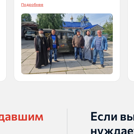
Подробнее
адавшим
Если в
нуждае